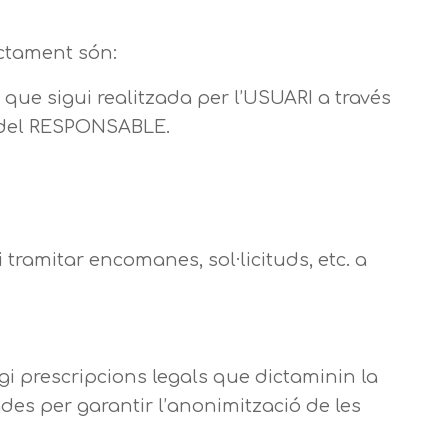
actament són:
 que sigui realitzada per l’USUARI a través
b del RESPONSABLE.
 tramitar encomanes, sol·licituds, etc. a
i prescripcions legals que dictaminin la
es per garantir l’anonimització de les