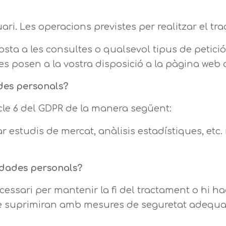
ri. Les operacions previstes per realitzar el tr
sta a les consultes o qualsevol tipus de petició
es posen a la vostra disposició a la pàgina we
des personals?
icle 6 del GDPR de la manera següent:
 estudis de mercat, anàlisis estadístiques, etc. i
 dades personals?
sari per mantenir la fi del tractament o hi hag
 se suprimiran amb mesures de seguretat adequad