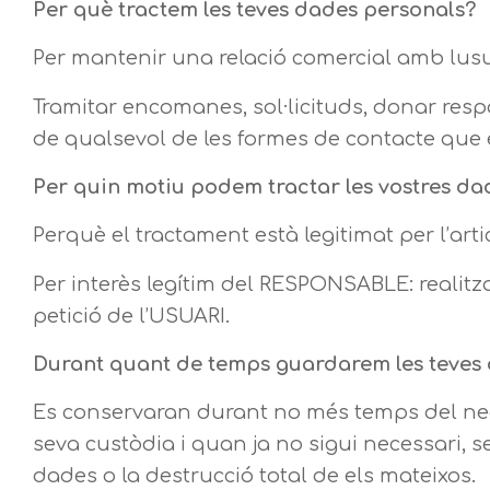
Per què tractem les teves dades personals?
Per mantenir una relació comercial amb lusua
Tramitar encomanes, sol·licituds, donar respo
de qualsevol de les formes de contacte que 
Per quin motiu podem tractar les vostres da
Perquè el tractament està legitimat per l’art
Per interès legítim del RESPONSABLE: realitzar
petició de l’USUARI.
Durant quant de temps guardarem les teves
Es conservaran durant no més temps del neces
seva custòdia i quan ja no sigui necessari,
dades o la destrucció total de els mateixos.