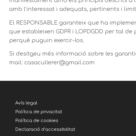
manifestament amb els principis descrits a l’a
amb l’interessat i adequats, pertinents i limi
El RESPONSABLE garanteix que ha implementa
que estableixen GDPR i LOPDGDD per tal de pr
perquè puguin exercir-los.
Si desitgeu més informació sobre les gara
mail: casacullerer@gmail.com
Avís legal
Política de privacitat
Política de cookies
Declaració d’accessibilitat