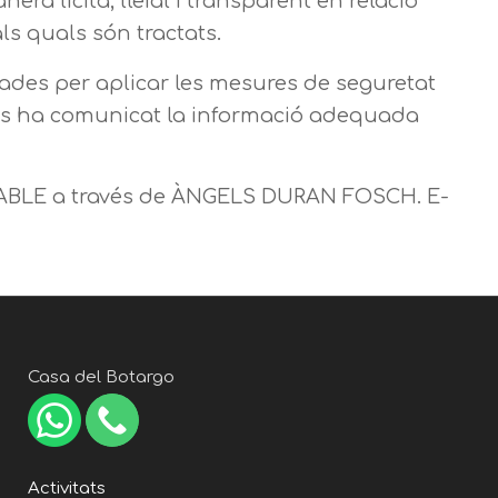
ra lícita, lleial i transparent en relació
als quals són tractats.
ades per aplicar les mesures de seguretat
i els ha comunicat la informació adequada
NSABLE a través de ÀNGELS DURAN FOSCH. E-
Casa del Botargo
Activitats