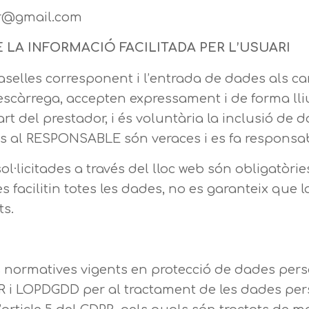
er@gmail.com
E LA INFORMACIÓ FACILITADA PER L’USUARI
aselles corresponent i l’entrada de dades als ca
escàrrega, accepten expressament i de forma lli
art del prestador, i és voluntària la inclusió de
es al RESPONSABLE són veraces i es fa responsa
licitades a través del lloc web són obligatòries
 facilitin totes les dades, no es garanteix que la 
ts.
s normatives vigents en protecció de dades pe
R i LOPDGDD per al tractament de les dades pers