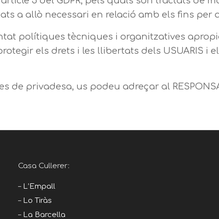
rticle 5 del GDPR, pels quals són tractats de mane
tats a allò necessari en relació amb els fins per 
t polítiques tècniques i organitzatives apropi
otegir els drets i les llibertats dels USUARIS 
nties de privadesa, us podeu adreçar al RESPO
Casa Cullerer:
–
L’Empall
–
Lo Tiràs
–
La Barcella