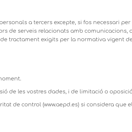
rsonals a tercers excepte, si fos necessari per
eïdors de serveis relacionats amb comunicacions
 de tractament exigits per la normativa vigent d
 moment.
essió de les vostres dades, i de limitació o oposici
itat de control (www.aepd.es) si considera que e