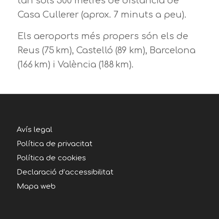
tan sols 500 metres de distància de
Casa Cullerer (aprox. 7 minuts a peu).
Els aeroports més propers són els de
Reus (75 km), Castelló (89 km), Barcelona
(166 km) i València (188 km).
Avís legal
Política de privacitat
Política de cookies
Declaració d’accessibilitat
Mapa web