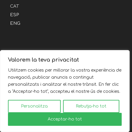
CAT
ESP
ENG
Valorem la teva privacitat
Casa Cullerer:
Utilitzem cookies per millorar la vostra experiència de
–
L’Empall
navegació, publicar anuncis o contingut
–
Lo Tiràs
personalitzats i analitzar el nostre trànsit. En fer clic
–
La Barcella
a "Acceptar-ho tot", accepteu el nostre ús de cookies.
Personalitza
Rebutja-ho tot
Acceptar-ho tot